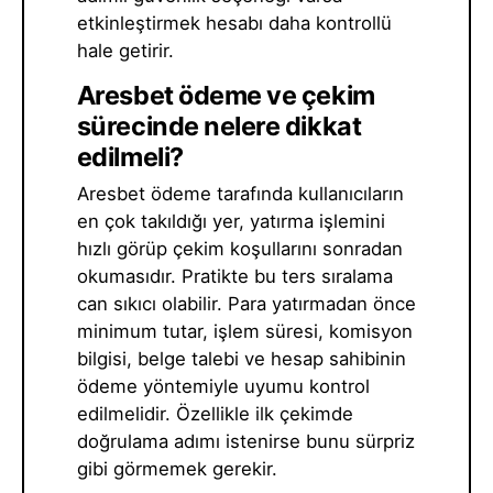
etkinleştirmek hesabı daha kontrollü
hale getirir.
Aresbet ödeme ve çekim
sürecinde nelere dikkat
edilmeli?
Aresbet ödeme tarafında kullanıcıların
en çok takıldığı yer, yatırma işlemini
hızlı görüp çekim koşullarını sonradan
okumasıdır. Pratikte bu ters sıralama
can sıkıcı olabilir. Para yatırmadan önce
minimum tutar, işlem süresi, komisyon
bilgisi, belge talebi ve hesap sahibinin
ödeme yöntemiyle uyumu kontrol
edilmelidir. Özellikle ilk çekimde
doğrulama adımı istenirse bunu sürpriz
gibi görmemek gerekir.