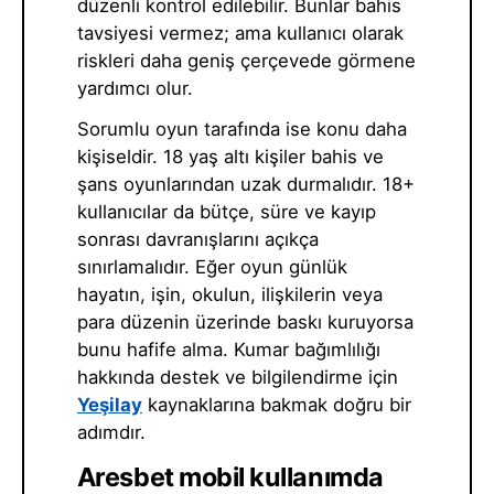
düzenli kontrol edilebilir. Bunlar bahis
tavsiyesi vermez; ama kullanıcı olarak
riskleri daha geniş çerçevede görmene
yardımcı olur.
Sorumlu oyun tarafında ise konu daha
kişiseldir. 18 yaş altı kişiler bahis ve
şans oyunlarından uzak durmalıdır. 18+
kullanıcılar da bütçe, süre ve kayıp
sonrası davranışlarını açıkça
sınırlamalıdır. Eğer oyun günlük
hayatın, işin, okulun, ilişkilerin veya
para düzenin üzerinde baskı kuruyorsa
bunu hafife alma. Kumar bağımlılığı
hakkında destek ve bilgilendirme için
Yeşilay
kaynaklarına bakmak doğru bir
adımdır.
Aresbet mobil kullanımda