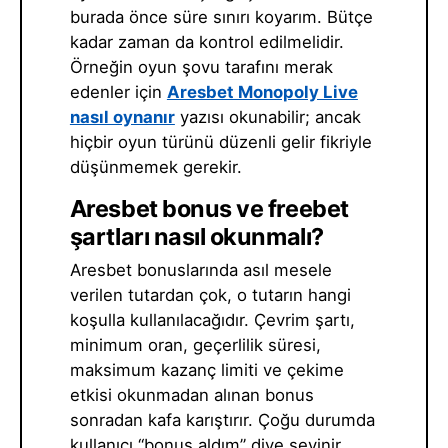
burada önce süre sınırı koyarım. Bütçe
kadar zaman da kontrol edilmelidir.
Örneğin oyun şovu tarafını merak
edenler için
Aresbet Monopoly Live
nasıl oynanır
yazısı okunabilir; ancak
hiçbir oyun türünü düzenli gelir fikriyle
düşünmemek gerekir.
Aresbet bonus ve freebet
şartları nasıl okunmalı?
Aresbet bonuslarında asıl mesele
verilen tutardan çok, o tutarın hangi
koşulla kullanılacağıdır. Çevrim şartı,
minimum oran, geçerlilik süresi,
maksimum kazanç limiti ve çekime
etkisi okunmadan alınan bonus
sonradan kafa karıştırır. Çoğu durumda
kullanıcı “bonus aldım” diye sevinir,