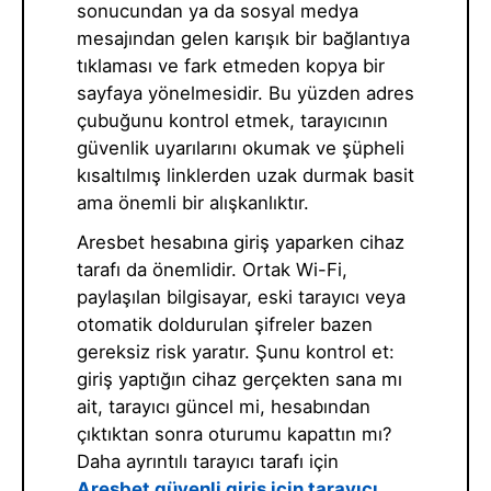
sonucundan ya da sosyal medya
mesajından gelen karışık bir bağlantıya
tıklaması ve fark etmeden kopya bir
sayfaya yönelmesidir. Bu yüzden adres
çubuğunu kontrol etmek, tarayıcının
güvenlik uyarılarını okumak ve şüpheli
kısaltılmış linklerden uzak durmak basit
ama önemli bir alışkanlıktır.
Aresbet hesabına giriş yaparken cihaz
tarafı da önemlidir. Ortak Wi-Fi,
paylaşılan bilgisayar, eski tarayıcı veya
otomatik doldurulan şifreler bazen
gereksiz risk yaratır. Şunu kontrol et:
giriş yaptığın cihaz gerçekten sana mı
ait, tarayıcı güncel mi, hesabından
çıktıktan sonra oturumu kapattın mı?
Daha ayrıntılı tarayıcı tarafı için
Aresbet güvenli giriş için tarayıcı