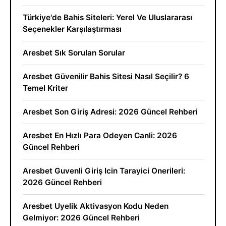
Türkiye'de Bahis Siteleri: Yerel Ve Uluslararası
Seçenekler Karşılaştırması
Aresbet Sık Sorulan Sorular
Aresbet Güvenilir Bahis Sitesi Nasıl Seçilir? 6
Temel Kriter
Aresbet Son Giriş Adresi: 2026 Güncel Rehberi
Aresbet En Hızlı Para Odeyen Canli: 2026
Güncel Rehberi
Aresbet Guvenli Giriş Icin Tarayici Onerileri:
2026 Güncel Rehberi
Aresbet Uyelik Aktivasyon Kodu Neden
Gelmiyor: 2026 Güncel Rehberi