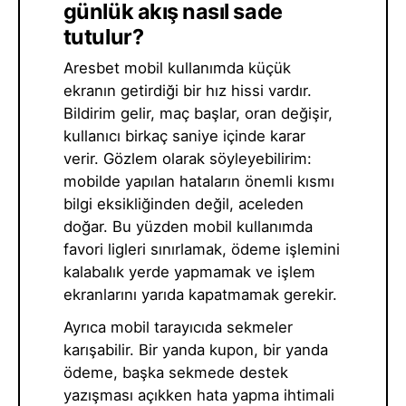
günlük akış nasıl sade
tutulur?
Aresbet mobil kullanımda küçük
ekranın getirdiği bir hız hissi vardır.
Bildirim gelir, maç başlar, oran değişir,
kullanıcı birkaç saniye içinde karar
verir. Gözlem olarak söyleyebilirim:
mobilde yapılan hataların önemli kısmı
bilgi eksikliğinden değil, aceleden
doğar. Bu yüzden mobil kullanımda
favori ligleri sınırlamak, ödeme işlemini
kalabalık yerde yapmamak ve işlem
ekranlarını yarıda kapatmamak gerekir.
Ayrıca mobil tarayıcıda sekmeler
karışabilir. Bir yanda kupon, bir yanda
ödeme, başka sekmede destek
yazışması açıkken hata yapma ihtimali