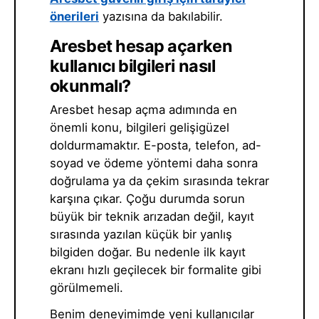
önerileri
yazısına da bakılabilir.
Aresbet hesap açarken
kullanıcı bilgileri nasıl
okunmalı?
Aresbet hesap açma adımında en
önemli konu, bilgileri gelişigüzel
doldurmamaktır. E-posta, telefon, ad-
soyad ve ödeme yöntemi daha sonra
doğrulama ya da çekim sırasında tekrar
karşına çıkar. Çoğu durumda sorun
büyük bir teknik arızadan değil, kayıt
sırasında yazılan küçük bir yanlış
bilgiden doğar. Bu nedenle ilk kayıt
ekranı hızlı geçilecek bir formalite gibi
görülmemeli.
Benim deneyimimde yeni kullanıcılar