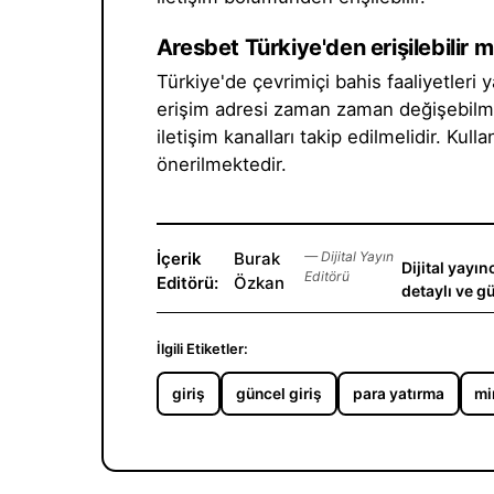
Aresbet Türkiye'den erişilebilir m
Türkiye'de çevrimiçi bahis faaliyetleri 
erişim adresi zaman zaman değişebilmek
iletişim kanalları takip edilmelidir. Kul
önerilmektedir.
İçerik
Burak
— Dijital Yayın
Dijital yayın
Editörü
Editörü:
Özkan
detaylı ve gü
İlgili Etiketler:
giriş
güncel giriş
para yatırma
mi