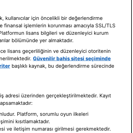
, kullanıcılar için öncelikli bir değerlendirme
in ve finansal işlemlerin korunması amacıyla SSL/TLS
Platformun lisans bilgileri ve düzenleyici kurum
uyarılar bölümünde yer almaktadır.
 lisans geçerliliğinin ve düzenleyici otoritenin
nerilmektedir.
Güvenilir bahis sitesi seçiminde
riter
başlıklı kaynak, bu değerlendirme sürecinde
iş adresi üzerinden gerçekleştirilmektedir. Kayıt
kapsamaktadır:
ludur. Platform, sorumlu oyun ilkeleri
şimini kısıtlamaktadır.
si ve iletişim numarası girilmesi gerekmektedir.