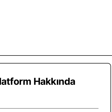
latform Hakkında