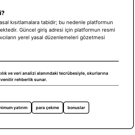
i?
yasal kısıtlamalara tabidir; bu nedenle platformun
tedir. Güncel giriş adresi için platformun resmi
lanıcıların yerel yasal düzenlemeleri gözetmesi
cılık ve veri analizi alanındaki tecrübesiyle, okurlarına
venilir rehberlik sunar.
nimum yatırım
para çekme
bonuslar