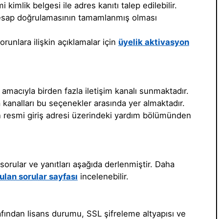
imlik belgesi ile adres kanıtı talep edilebilir.
hesap doğrulamasının tamamlanmış olması
unlara ilişkin açıklamalar için
üyelik aktivasyon
k amacıyla birden fazla iletişim kanalı sunmaktadır.
kanalları bu seçenekler arasında yer almaktadır.
n resmi giriş adresi üzerindeki yardım bölümünden
sorular ve yanıtları aşağıda derlenmiştir. Daha
rulan sorular sayfası
incelenebilir.
arafından lisans durumu, SSL şifreleme altyapısı ve