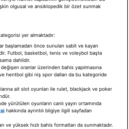
lişkin olgusal ve ansiklopedik bir özet sunmak
tegorisi yer almaktadır:
ar başlamadan önce sunulan sabit ve kayan
ir. Futbol, basketbol, tenis ve voleybol başta
sama dahildir.
değişen oranlar üzerinden bahis yapılmasına
ve hentbol gibi niş spor dalları da bu kategoride
larına ait slot oyunları ile rulet, blackjack ve poker
mdür.
nde yürütülen oyunların canlı yayın ortamında
isi
hakkında ayrıntılı bilgiye ilgili sayfadan
rı ve yüksek hızlı bahis formatları da sunmaktadır.