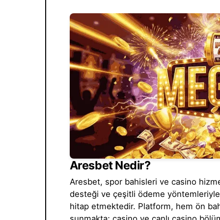
Aresbet Nedir?
Aresbet, spor bahisleri ve casino hizme
desteği ve çeşitli ödeme yöntemleriyle T
hitap etmektedir. Platform, hem ön bahi
sunmakta; casino ve canlı casino bölü