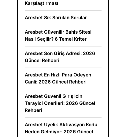
Karşılaştırması
Aresbet Sık Sorulan Sorular
Aresbet Güvenilir Bahis Sitesi
Nasıl Seçilir? 6 Temel Kriter
Aresbet Son Giriş Adresi: 2026
Güncel Rehberi
Aresbet En Hızlı Para Odeyen
Canli: 2026 Güncel Rehberi
Aresbet Guvenli Giriş Icin
Tarayici Onerileri: 2026 Güncel
Rehberi
Aresbet Uyelik Aktivasyon Kodu
Neden Gelmiyor: 2026 Güncel