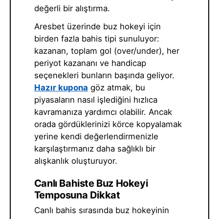
değerli bir alıştırma.
Aresbet üzerinde buz hokeyi için
birden fazla bahis tipi sunuluyor:
kazanan, toplam gol (over/under), her
periyot kazananı ve handicap
seçenekleri bunların başında geliyor.
Hazır kupona
göz atmak, bu
piyasaların nasıl işlediğini hızlıca
kavramanıza yardımcı olabilir. Ancak
orada gördüklerinizi körce kopyalamak
yerine kendi değerlendirmenizle
karşılaştırmanız daha sağlıklı bir
alışkanlık oluşturuyor.
Canlı Bahiste Buz Hokeyi
Temposuna Dikkat
Canlı bahis sırasında buz hokeyinin