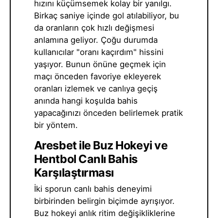
hızını küçümsemek kolay bir yanılgı.
Birkaç saniye içinde gol atılabiliyor, bu
da oranların çok hızlı değişmesi
anlamına geliyor. Çoğu durumda
kullanıcılar "oranı kaçırdım" hissini
yaşıyor. Bunun önüne geçmek için
maçı önceden favoriye ekleyerek
oranları izlemek ve canlıya geçiş
anında hangi koşulda bahis
yapacağınızı önceden belirlemek pratik
bir yöntem.
Aresbet ile Buz Hokeyi ve
Hentbol Canlı Bahis
Karşılaştırması
İki sporun canlı bahis deneyimi
birbirinden belirgin biçimde ayrışıyor.
Buz hokeyi anlık ritim değişikliklerine