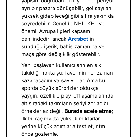
yapısını doğrudan etkiliyor: her periyot
ayrı bir pazara dönüşebilir, gol sayıları
yüksek gidebileceği gibi sıfıra yakın da
seyredebilir. Genelde NHL, KHL ve
önemli Avrupa ligleri kapsam
dahilindedir; ancak
Aresbet
'in
sunduğu içerik, bahis zamanına ve
maça göre değişiklik gösterebilir.
Yeni başlayan kullanıcıların en sık
takıldığı nokta şu: favorinin her zaman
kazanacağını varsayıyorlar. Ama bu
sporda büyük sürprizler oldukça
yaygın, özellikle play-off aşamalarında
alt sıradaki takımların seriyi zorladığı
örnekler az değil.
Burada acele etme
;
ilk birkaç maçta yüksek miktarlar
yerine küçük adımlarla test et, ritmi
önce gözlemle.