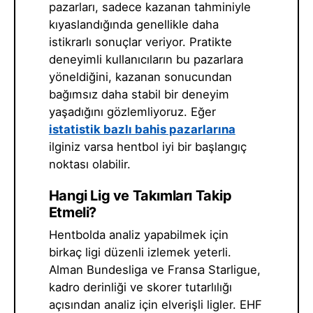
pazarları, sadece kazanan tahminiyle
kıyaslandığında genellikle daha
istikrarlı sonuçlar veriyor. Pratikte
deneyimli kullanıcıların bu pazarlara
yöneldiğini, kazanan sonucundan
bağımsız daha stabil bir deneyim
yaşadığını gözlemliyoruz. Eğer
istatistik bazlı bahis pazarlarına
ilginiz varsa hentbol iyi bir başlangıç
noktası olabilir.
Hangi Lig ve Takımları Takip
Etmeli?
Hentbolda analiz yapabilmek için
birkaç ligi düzenli izlemek yeterli.
Alman Bundesliga ve Fransa Starligue,
kadro derinliği ve skorer tutarlılığı
açısından analiz için elverişli ligler. EHF