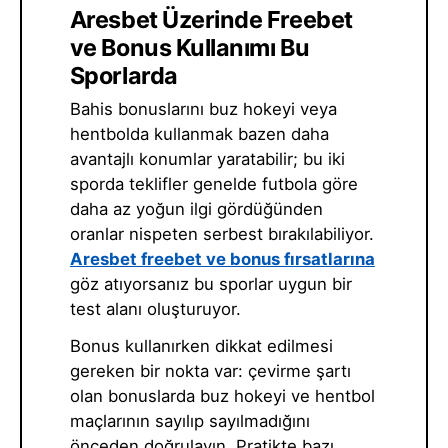
Aresbet Üzerinde Freebet
ve Bonus Kullanımı Bu
Sporlarda
Bahis bonuslarını buz hokeyi veya
hentbolda kullanmak bazen daha
avantajlı konumlar yaratabilir; bu iki
sporda teklifler genelde futbola göre
daha az yoğun ilgi gördüğünden
oranlar nispeten serbest bırakılabiliyor.
Aresbet freebet ve bonus fırsatlarına
göz atıyorsanız bu sporlar uygun bir
test alanı oluşturuyor.
Bonus kullanırken dikkat edilmesi
gereken bir nokta var: çevirme şartı
olan bonuslarda buz hokeyi ve hentbol
maçlarının sayılıp sayılmadığını
önceden doğrulayın. Pratikte bazı