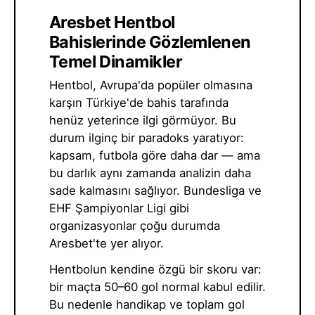
Aresbet Hentbol
Bahislerinde Gözlemlenen
Temel Dinamikler
Hentbol, Avrupa'da popüler olmasına
karşın Türkiye'de bahis tarafında
henüz yeterince ilgi görmüyor. Bu
durum ilginç bir paradoks yaratıyor:
kapsam, futbola göre daha dar — ama
bu darlık aynı zamanda analizin daha
sade kalmasını sağlıyor. Bundesliga ve
EHF Şampiyonlar Ligi gibi
organizasyonlar çoğu durumda
Aresbet'te yer alıyor.
Hentbolun kendine özgü bir skoru var:
bir maçta 50–60 gol normal kabul edilir.
Bu nedenle handikap ve toplam gol