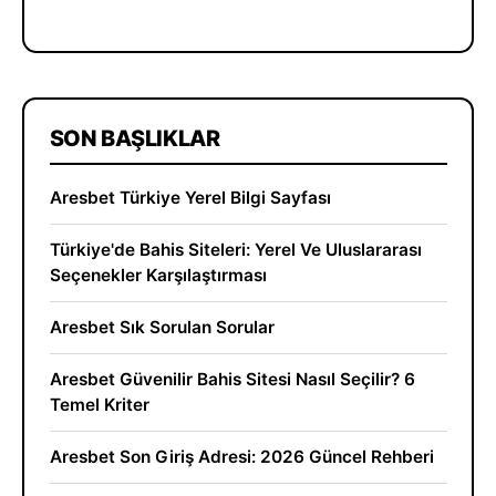
SON BAŞLIKLAR
Aresbet Türkiye Yerel Bilgi Sayfası
Türkiye'de Bahis Siteleri: Yerel Ve Uluslararası
Seçenekler Karşılaştırması
Aresbet Sık Sorulan Sorular
Aresbet Güvenilir Bahis Sitesi Nasıl Seçilir? 6
Temel Kriter
Aresbet Son Giriş Adresi: 2026 Güncel Rehberi